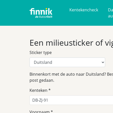
Kentekencheck
Da
au
Een milieusticker of v
Sticker type
Binnenkort met de auto naar Duitsland? Bes
post gedaan.
Kenteken
Voornaam