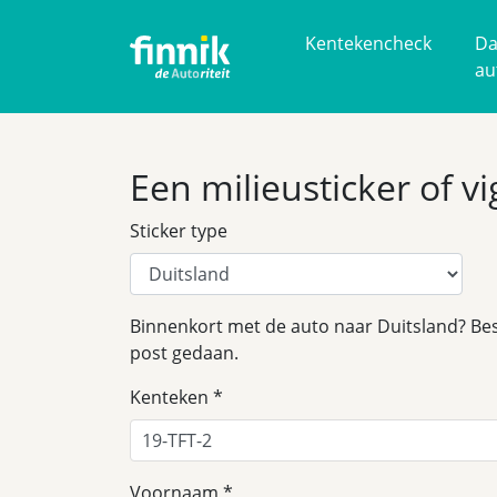
Kentekencheck
Da
au
Een milieusticker of v
Sticker type
Binnenkort met de auto naar Duitsland? Bes
post gedaan.
Kenteken
Voornaam