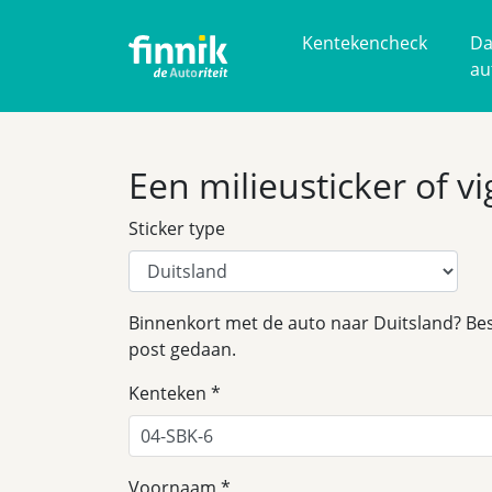
Kentekencheck
Da
au
Een milieusticker of v
Sticker type
Binnenkort met de auto naar Duitsland? Bes
post gedaan.
Kenteken
Voornaam