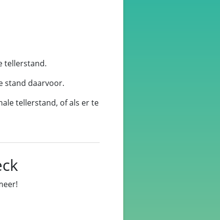
 tellerstand.
de stand daarvoor.
ale tellerstand, of als er te
eck
meer!