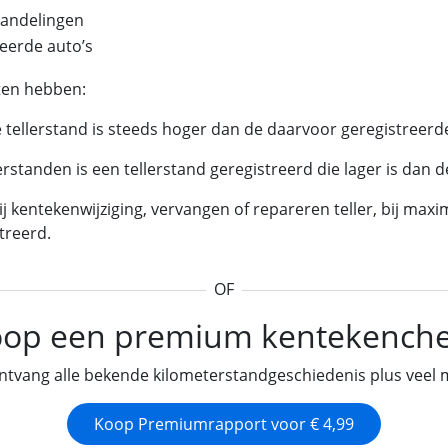
handelingen
eerde auto’s
ten hebben:
e tellerstand is steeds hoger dan de daarvoor geregistreerde
llerstanden is een tellerstand geregistreerd die lager is dan 
 bij kentekenwijziging, vervangen of repareren teller, bij maxim
treerd.
OF
op een premium kentekench
ntvang alle bekende kilometerstandgeschiedenis plus veel 
Koop Premiumrapport voor € 4,99