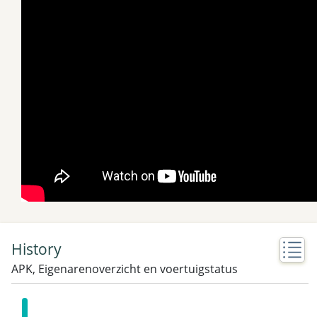
History
APK, Eigenarenoverzicht en voertuigstatus